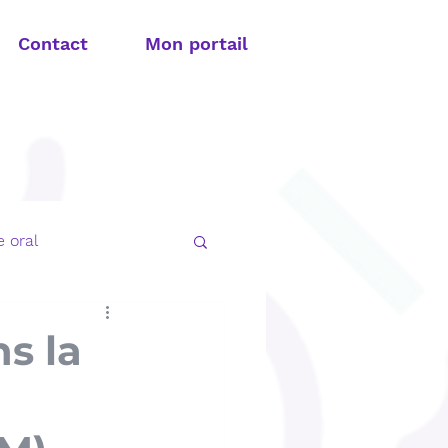
Contact
Mon portail
 oral
t apnée du sommeil
ns la