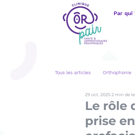
Par qui
Tous les articles
Orthophonie
29 oct. 2025
2 min de l
Langage écrit
Bégaiemen
Le rôle 
prise e
Orthophonie adulte
Télé