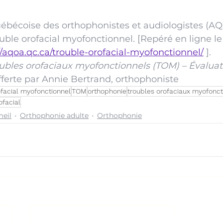
uébécoise des orthophonistes et audiologistes (A
uble orofacial myofonctionnel. [Repéré en ligne le
//aqoa.qc.ca/trouble-orofacial-myofonctionnel/
 ].
ubles orofaciaux myofonctionnels (TOM) – Évaluat
fferte par Annie Bertrand, orthophoniste
ofacial myofonctionnel
TOM
orthophonie
troubles orofaciaux myofonct
ofacial
eil
Orthophonie adulte
Orthophonie