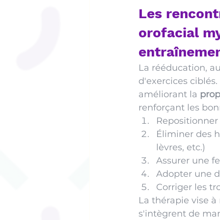
Les rencontr
orofacial my
entraînemen
La rééducation, au
d'exercices ciblés
améliorant la 
prop
renforçant les bon
Repositionner
Éliminer des h
lèvres, etc.)
Assurer une f
Adopter une dé
Corriger les tr
La thérapie vise 
s'intègrent de man