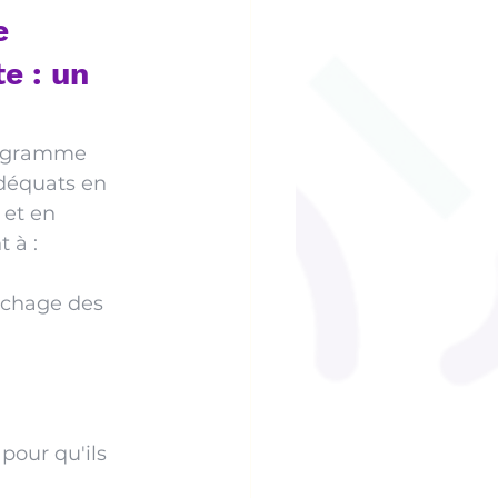
e 
e : un 
rogramme 
adéquats en 
 et en 
 à :
échage des 
our qu'ils 