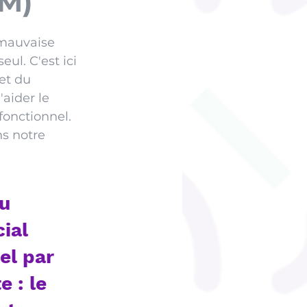
OM)
mauvaise 
eul. C'est ici 
et du 
aider le 
fonctionnel. 
s notre 
u 
ial 
l par 
 : le 