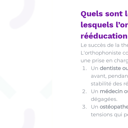
Quels sont 
lesquels l’o
rééducation
Le succès de la t
L'orthophoniste co
une prise en charg
Un 
dentiste o
avant, pendant
stabilité des ré
Un 
médecin o
dégagées.
Un 
ostéopathe
tensions qui p