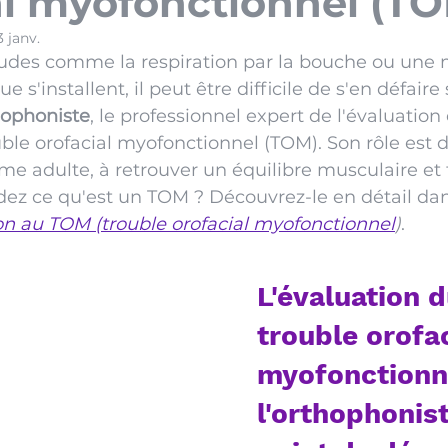
al myofonctionnel (T
3 janv.
udes comme la respiration par la bouche ou une 
e s'installent, il peut être difficile de s'en défaire s
hophoniste
, le professionnel expert de l'évaluation 
ble orofacial myofonctionnel (TOM). Son rôle est d'
me adulte, à retrouver un équilibre musculaire et 
z ce qu'est un TOM ? Découvrez-le en détail dan
on au
TOM (trouble orofacial myofonctionnel
)
. 
L'évaluation d
trouble orofac
myofonctionne
l'orthophoniste