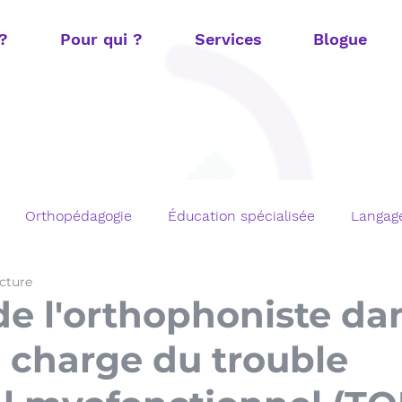
 ?
Pour qui ?
Services
Blogue
Orthopédagogie
Éducation spécialisée
Langage
ecture
t
Fonctions exécutives
Mathématiques
TOM e
de l'orthophoniste da
n charge du trouble
chargements gratuits