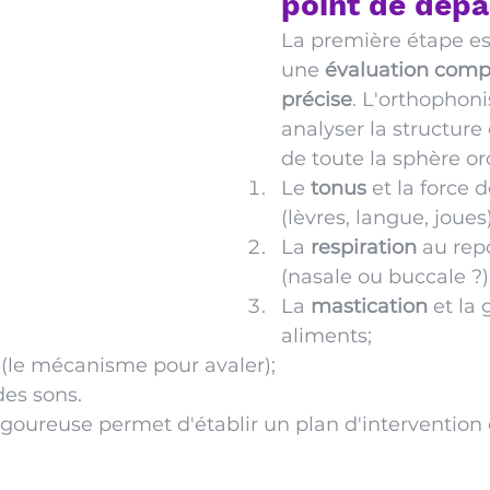
point de dépa
La première étape es
une 
évaluation compl
précise
. L'orthophoni
analyser la structure 
de toute la sphère oro
Le 
tonus
 et la force 
(lèvres, langue, joues)
La 
respiration
 au repo
(nasale ou buccale ?)
La 
mastication
 et la
aliments;
 (le mécanisme pour avaler);
des sons.
igoureuse permet d'établir un plan d'intervention c