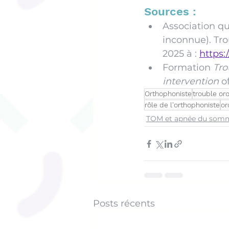
Sources : 
Association q
inconnue). Tro
2025 à : 
https:
Formation 
Tro
intervention
 o
Orthophoniste
trouble or
rôle de l'orthophoniste
or
TOM et apnée du somm
Posts récents