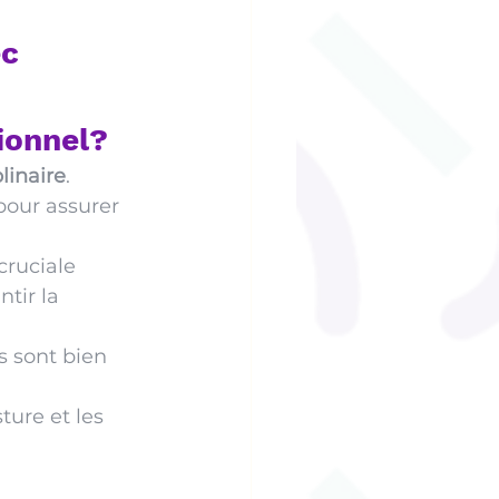
c 
ionnel? 
linaire
.  
pour assurer 
cruciale 
tir la 
s sont bien 
sture et les 