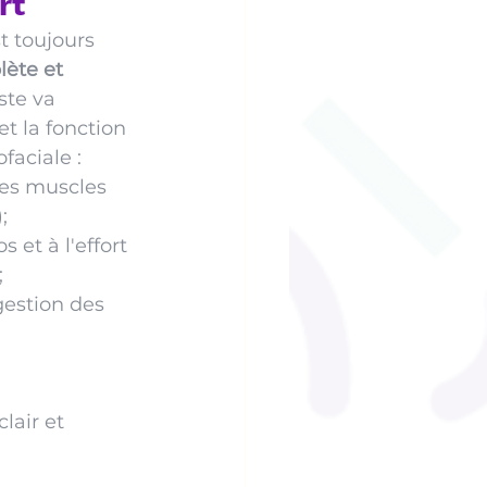
rt
t toujours 
ète et 
ste va 
et la fonction 
faciale :
des muscles 
;
s et à l'effort 
;
 gestion des 
lair et 