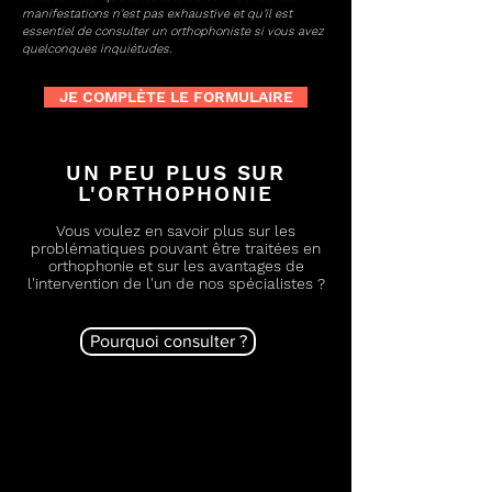
manifestations n’est pas exhaustive et qu’il est
essentiel de consulter un orthophoniste si vous avez
quelconques inquiétudes.
JE COMPLÈTE LE FORMULAIRE
UN PEU PLUS SUR
L'ORTHOPHONIE
Vous voulez en savoir plus sur les
problématiques pouvant être traitées en
orthophonie et sur les avantages de
l'intervention de l'un de nos spécialistes ?
Pourquoi consulter ?