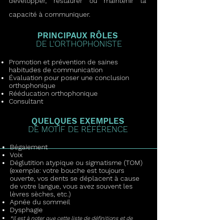
développer, restaurer ou maintenir la
capacité à communiquer.
PRINCIPAUX RÔLES
DE L'ORTHOPHONISTE
Promotion et prévention de saines
habitudes de communication
Évaluation pour poser une conclusion
orthophonique
Rééducation orthophonique
Consultant
QUELQUES EXEMPLES
DE MOTIF DE RÉFÉRENCE
Bégaiement
Voix
Déglutition atypique ou sigmatisme (TOM)
(exemple: votre bouche est toujours
ouverte, vos dents se déplacent à cause
de votre langue, vous avez souvent les
lèvres sèches, etc.)
Apnée du sommeil
Dysphagie
*Il est à noter que cette liste de définitions et de