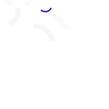
COURRIEL
info@cliniqueorpair.com
CONTACT
Un SEUL et UNIQUE numéro de téléphone
418 998-6251
THETFORD
922, boul. Frontenac Est, Bureau 201,
Thetford Mines, QC
G6G 6H1
RIVE-SUD DE QUÉBEC
8165, rue Mistral, Bureau 001,
Charny, QC
G6X 3R8
LEBOURGNEUF
1280, Bd Lebourgneuf, Bureau 530