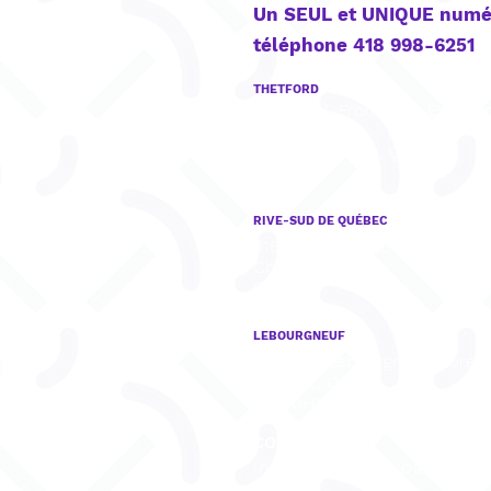
Un SEUL et UNIQUE numé
téléphone 418 998-6251
THETFORD
922, boul. Frontenac Est, Bu
201,
Thetford Mines, QC
G6G 6H1
RIVE-SUD DE QUÉBEC
8165, rue Mistral, Bureau 001,
Charny, QC
G6X 3R8
LEBOURGNEUF
1280, Bd Lebourgneuf, Burea
Québec, QC
G2K 0H1
COURRIEL
info@cliniqueorpair.com