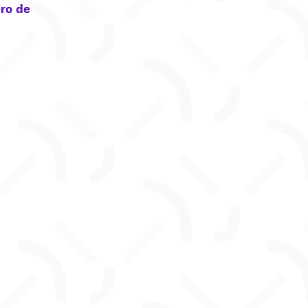
ro de
reau
ENVOYEZ
u 530