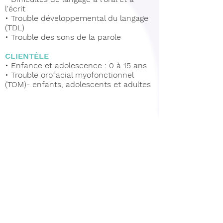
l'écrit
•
Trouble développemental du langage
(TDL)
•
Trouble des sons de la parole
CLIENTÈLE
•
Enfance et adolescence : 0 à 15 ans
•
Trouble orofacial myofonctionnel
(TOM)- enfants, adolescents et adultes
STIMULATION
DU LANGAGE
Les raisons les plus fréquentes pour
lesquelles les parents font appel à un
ASL sont les suivantes :
- L'enfant possède un plan
d'intervention en orthophonie et doit