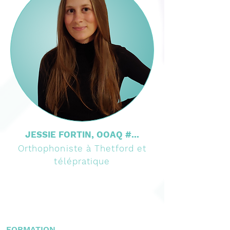
JESSIE FORTIN, OOAQ #...
Orthophoniste à Thetford et
télépratique
FORMATION