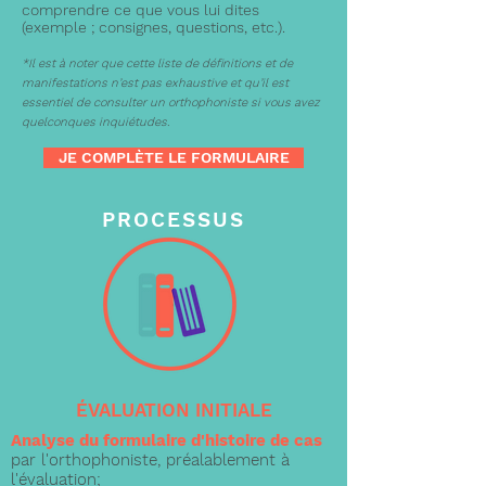
comprendre ce que vous lui dites
(exemple ; consignes, questions, etc.).
*Il est à noter que cette liste de définitions et de
manifestations n’est pas exhaustive et qu’il est
essentiel de consulter un orthophoniste si vous avez
quelconques inquiétudes.
JE COMPLÈTE LE FORMULAIRE
PROCESSUS
ÉVALUATION INITIALE
Analyse du formulaire d'histoire de cas
par l'orthophoniste,
préalablement
à
l'évaluation;