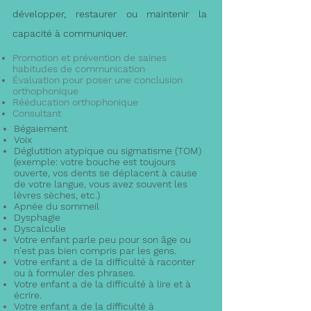
développer, restaurer ou maintenir la
capacité à communiquer.
Promotion et prévention de saines
habitudes de communication
Évaluation pour poser une conclusion
orthophonique
Rééducation orthophonique
PRINCIPAUX RÔLES
Consultant
DE L'ORTHOPHONISTE
Bégaiement
Voix
Déglutition atypique ou sigmatisme (TOM)
(exemple: votre bouche est toujours
ouverte, vos dents se déplacent à cause
de votre langue, vous avez souvent les
lèvres sèches, etc.)
Apnée du sommeil
Dysphagie
Dyscalculie
Votre enfant parle peu pour son âge ou
QUELQUES EXEMPLES
n'est pas bien compris par les gens.
DE MOTIF DE RÉFÉRENCE
Votre enfant a de la difficulté à raconter
ou à formuler des phrases.
Votre enfant a de la difficulté à lire et à
écrire.
Votre enfant a de la difficulté à