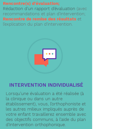
Rencontre(s) d'évaluation;
Rédaction d’un rapport d’évaluation
(avec
recommandations et plan d’intervention;
Rencontre de remise des résultats
et
l’explication du plan d’intervention.
INTERVENTION INDIVIDUALISÉ
Lorsqu’une évaluation a été réalisée (à
la clinique ou dans un autre
établissement), vous, l’orthophoniste et
les autres milieux impliqués auprès de
votre enfant travaillerez ensemble avec
des objectifs communs, à l’aide du plan
d’intervention orthophonique.