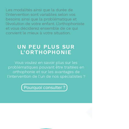
Les modalités ainsi que la durée de
l’intervention sont variables selon vos
besoins ainsi que la problématique et
l’évolution de votre enfant. L’orthophoniste
et vous déciderez ensemble de ce qui
convient le mieux à votre situation.
UN PEU PLUS SUR
L'ORTHOPHONIE
Vous voulez en savoir plus sur les
problématiques pouvant être traitées en
orthophonie et sur les avantages de
l'intervention de l'un de nos spécialistes ?
Pourquoi consulter ?
NOS
ORTHOPHONISTES