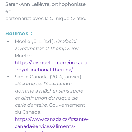
Sarah-Ann Lelièvre, orthophoniste 
en 
partenariat avec la Clinique Oratio. 
Sources : 
Moeller, J. L. (s.d.). 
Orofacial 
Myofunctional Therapy
. Joy 
Moeller. 
https://joymoeller.com/orofacial
-myofunctional-therapy/
Santé Canada. (2014, janvier). 
Résumé de l’évaluation : 
gomme à mâcher sans sucre 
et diminution du risque de 
carie dentaire
. Gouvernement 
du Canada. 
https://www.canada.ca/fr/sante-
canada/services/aliments-