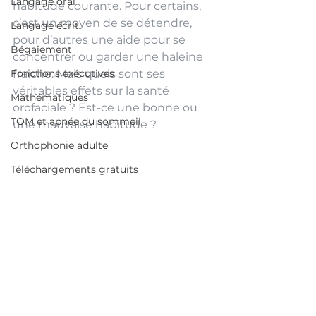
Langage oral
habitude courante. Pour certains, 
c’est un moyen de se détendre, 
Langage écrit
pour d’autres une aide pour se 
Bégaiement
concentrer ou garder une haleine 
Fonctions exécutives
fraîche. Mais quels sont ses 
véritables effets sur la santé 
Mathématiques
orofaciale ? Est-ce une bonne ou 
TOM et apnée du sommeil
une mauvaise habitude ?
Orthophonie adulte
Téléchargements gratuits