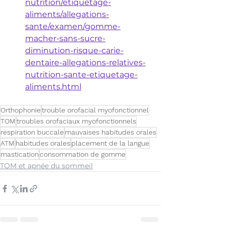
nutrition/etiquetage-
aliments/allegations-
sante/examen/gomme-
macher-sans-sucre-
diminution-risque-carie-
dentaire-allegations-relatives-
nutrition-sante-etiquetage-
aliments.html
Orthophonie
trouble orofacial myofonctionnel
TOM
troubles orofaciaux myofonctionnels
respiration buccale
mauvaises habitudes orales
ATM
habitudes orales
placement de la langue
mastication
consommation de gomme
TOM et apnée du sommeil