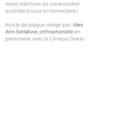
Votre mâchoire (et votre confort 
quotidien) vous en remerciera !
Article de blogue rédigé par : 
Alex 
Ann Setlakwe, orthophoniste 
en 
partenariat avec la Clinique Oratio. 
Orthophonie
trouble orofacial myofonctionnel
TOM
ATM
Douleurs à la mâchoire
articulation temporo-mandibulaire
mâchoire
TOM et apnée du sommeil
Orthophonie