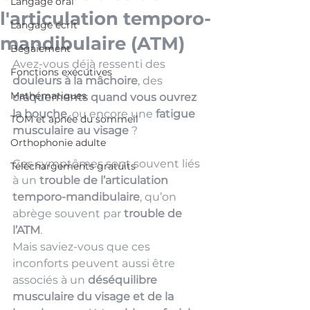
Langage oral
l'articulation temporo-
Langage écrit
mandibulaire (ATM)
Bégaiement
Avez-vous déjà ressenti des 
Fonctions exécutives
douleurs à la mâchoire
, des 
Mathématiques
craquements quand vous ouvrez 
la bouche
, ou encore une 
fatigue 
TOM et apnée du sommeil
musculaire au visage
 ?
Orthophonie adulte
Ces symptômes sont souvent liés 
Téléchargements gratuits
à un 
trouble de l’articulation 
temporo-mandibulaire
, qu’on 
abrège souvent par 
trouble de 
l’ATM
.
Mais saviez-vous que ces 
inconforts peuvent aussi être 
associés à un 
déséquilibre 
musculaire du visage et de la 