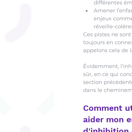
différentes ém
Amener l’enfan
enjeux comme :
réveille-colère
Ces pistes ne sont
toujours en connex
appelons cela de l
Évidemment, l’inhi
sûr, en ce qui con
section précédente
dans le chemineme
Comment uti
aider mon en
d'inhibition