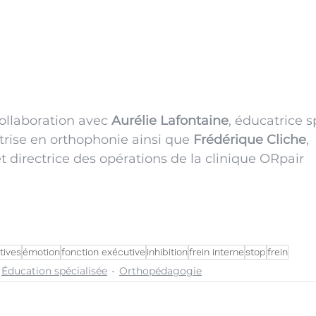
collaboration avec 
Aurélie Lafontaine
, éducatrice s
trise en orthophonie ainsi que 
Frédérique Cliche
, 
directrice des opérations de la clinique ORpair
tives
émotion
fonction exécutive
inhibition
frein interne
stop
frein
Éducation spécialisée
Orthopédagogie