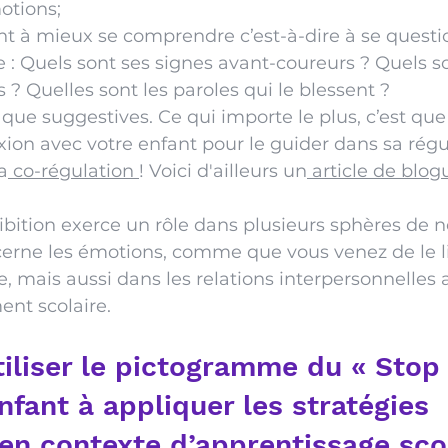
otions;
t à mieux se comprendre c’est-à-dire à se questi
 Quels sont ses signes avant-coureurs ? Quels so
s ? Quelles sont les paroles qui le blessent ?
 que suggestives. Ce qui importe le plus, c’est que
ion avec votre enfant pour le guider dans sa régu
a
 co-régulation 
! Voici d'ailleurs un
 article de blog
bition exerce un rôle dans plusieurs sphères de no
cerne les émotions, comme que vous venez de le li
, mais aussi dans les relations interpersonnelles a
nt scolaire. 
liser le pictogramme du « Stop 
fant à appliquer les stratégies 
 en contexte d’apprentissage sco