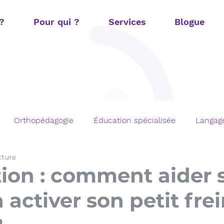
 ?
Pour qui ?
Services
Blogue
Orthopédagogie
Éducation spécialisée
Langage
cture
t
Fonctions exécutives
Mathématiques
TOM e
ition : comment aider 
 activer son petit fre
chargements gratuits