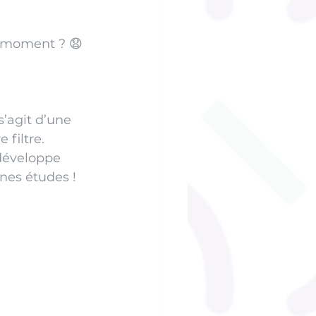
n moment ? 😧
s’agit d’une 
filtre. 
développe 
nes études ! 