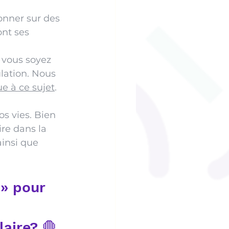
onner sur des 
nt ses 
 vous soyez 
lation. Nous 
ue à ce sujet
.
s vies. Bien 
re dans la 
insi que 
» pour 
laire? 🛑