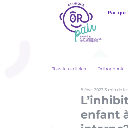
Par qui
Tous les articles
Orthophonie
8 févr. 2023
3 min de le
Langage écrit
Bégaiemen
L’inhib
enfant à
Orthophonie adulte
Télé