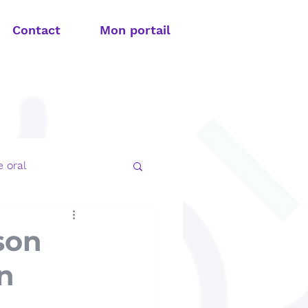
Contact
Mon portail
 oral
t apnée du sommeil
son
in