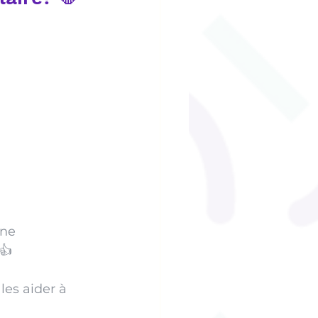
une 
👍
les aider à 