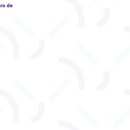
ro de
reau
ENVOYEZ
u 530