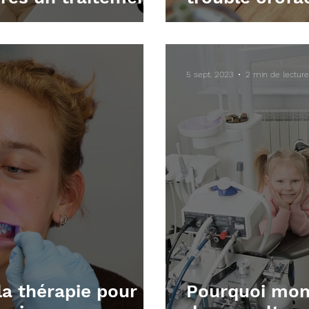
 chirurgical ?
(TOM) ?
5 sept. 2023
2 min de lecture
la thérapie pour
Pourquoi mon