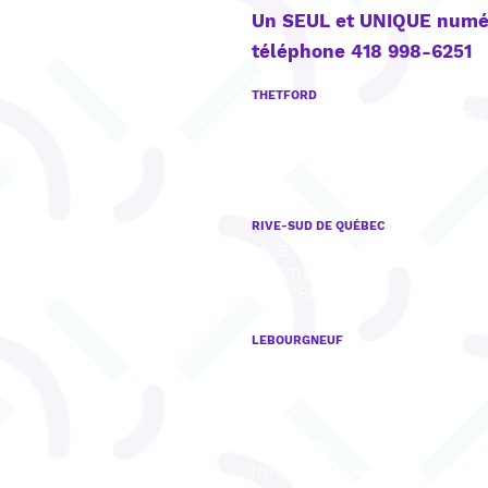
Un SEUL et UNIQUE numé
téléphone 418 998-6251
THETFORD
922, boul. Frontenac Est, Bu
201,
Thetford Mines, QC
G6G 6H1
RIVE-SUD DE QUÉBEC
8165, rue Mistral, Bureau 001,
Charny, QC
G6X 3R8
LEBOURGNEUF
1280, Bd Lebourgneuf, Burea
Québec, QC
G2K 0H1
COURRIEL
info@cliniqueorpair.com