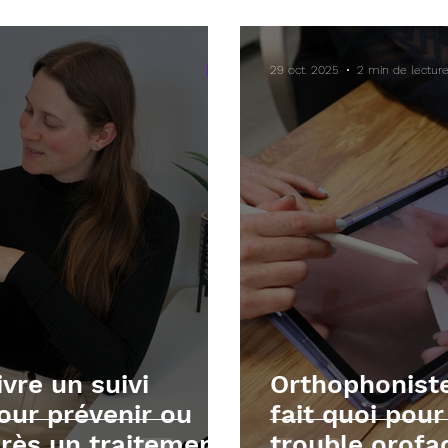
écutives
Mathématiques
TOM et apnée du sommei
29 oct. 2025
2 min de lectur
vre un suivi
Orthophoniste
our prévenir ou
fait quoi pour
près un traitement
trouble orofa