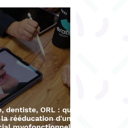
l
Orthophonie adulte
e
, dentiste, ORL : qui
 la rééducation d'un
cial myofonctionnel