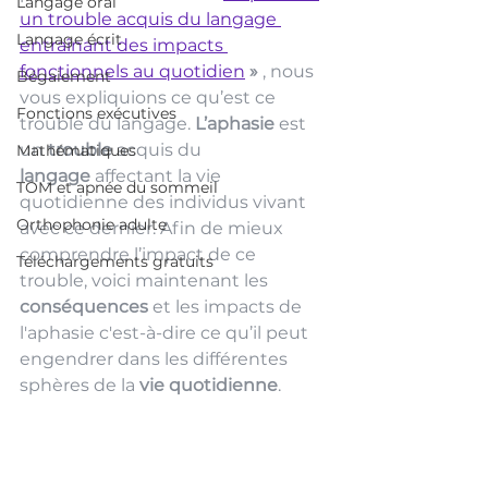
Langage oral
un trouble acquis du langage 
Langage écrit
entraînant des impacts 
fonctionnels au quotidien
»
 , nous 
Bégaiement
vous expliquions ce qu’est ce 
Fonctions exécutives
trouble du langage.
 L’aphasie
 est 
un 
trouble
 acquis du 
Mathématiques
langage
 affectant la vie 
TOM et apnée du sommeil
quotidienne des individus vivant 
Orthophonie adulte
avec ce dernier. Afin de mieux 
comprendre l’impact de ce 
Téléchargements gratuits
trouble, voici maintenant les 
conséquences
 et les impacts de 
l'aphasie c'est-à-dire ce qu’il peut 
engendrer dans les différentes 
sphères de la 
vie quotidienne
.