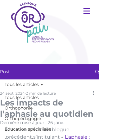
Post
Tous les articles
24 sept. 2024
2 min de lecture
Tous les articles
Les impacts de
Orthophonie
l’aphasie au quotidien
Orthopédagogie
Dernière mise à jour :
26 janv.
Éducation spécialisée
Dans un article de blogue 
précédent s’intitulant «
L’aphasie : 