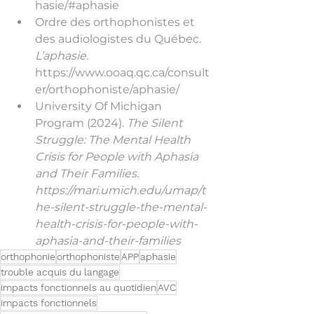
hasie/#aphasie
Ordre des orthophonistes et 
des audiologistes du Québec. 
L’aphasie. 
https://www.ooaq.qc.ca/consult
er/orthophoniste/aphasie/
University Of Michigan 
Program (2024). 
The Silent 
Struggle: The Mental Health 
Crisis for People with Aphasia 
and Their Families. 
https://mari.umich.edu/umap/t
he-silent-struggle-the-mental-
health-crisis-for-people-with-
aphasia-and-their-families
orthophonie
orthophoniste
APP
aphasie
trouble acquis du langage
impacts fonctionnels au quotidien
AVC
impacts fonctionnels