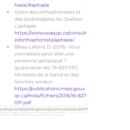
hasie/#aphasie
Ordre des orthophonistes et 
des audiologistes du Québec. 
L’aphasie. 
https://www.ooaq.qc.ca/consult
er/orthophoniste/aphasie/
Bleau Lafond, D. (2016). 
Vous 
connaissez peut-être une 
personne aphasique ? 
(publication No. 19-827-01F). 
Ministère de la Santé et des 
Services sociaux. 
https://publications.msss.gouv.
qc.ca/msss/fichiers/2016/16-827-
01F.pdf
orthophoniste
orthophonie
communication
APP
aphasie
trouble acquis du langage
capacité communicationnelle
Orthophonie adulte