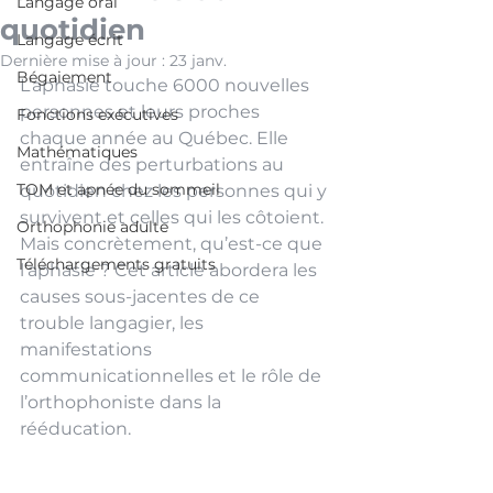
Langage oral
quotidien
Langage écrit
Dernière mise à jour :
23 janv.
Bégaiement
L’aphasie touche 6000 nouvelles 
personnes et leurs proches 
Fonctions exécutives
chaque année au Québec. Elle 
Mathématiques
entraîne des perturbations au 
TOM et apnée du sommeil
quotidien chez les personnes qui y 
survivent et celles qui les côtoient. 
Orthophonie adulte
Mais concrètement, qu’est-ce que 
Téléchargements gratuits
l’aphasie ? Cet article abordera les 
causes sous-jacentes de ce 
trouble langagier, les 
manifestations 
communicationnelles et le rôle de 
l’orthophoniste dans la 
rééducation.