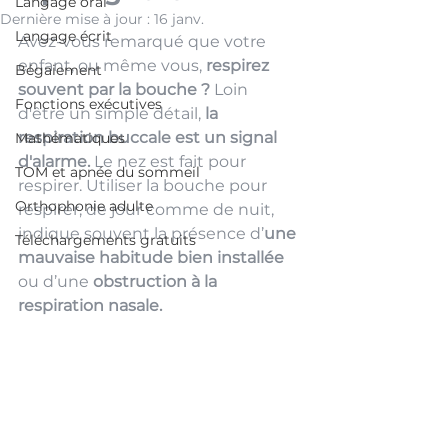
Langage oral
Dernière mise à jour :
16 janv.
Langage écrit
Avez-vous remarqué que votre 
enfant, ou même vous, 
respirez 
Bégaiement
souvent par la bouche ? 
Loin 
Fonctions exécutives
d'être un simple détail, 
la 
respiration buccale est un signal 
Mathématiques
d'alarme.
 Le nez est fait pour 
TOM et apnée du sommeil
respirer.
Utiliser la bouche pour 
Orthophonie adulte
respirer, de jour comme de nuit, 
indique souvent la présence d’
une 
Téléchargements gratuits
mauvaise habitude bien installée
ou d’une 
obstruction à la 
respiration nasale.