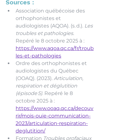
Sources : 
Association québécoise des 
orthophonistes et 
audiologistes (AQOA). (s. d.). 
Les 
troubles et pathologies
. 
Repéré le 8 octobre 2025 à : 
https://www.aqoa.qc.ca/fr/troub
les-et-pathologies
Ordre des orthophonistes et 
audiologistes du Québec 
(OOAQ). (2023). 
Articulation, 
respiration et déglutition 
(épisode 5)
. Repéré le 8 
octobre 2025 à : 
https://www.ooaq.qc.ca/decouv
rir/mois-ouie-communication-
2023/articulation-respiration-
deglutition/
Formation 
Troubles orofaciaux 