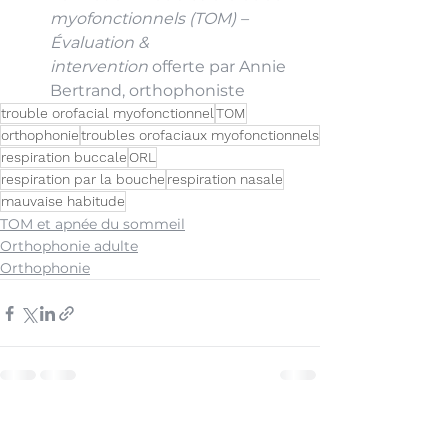
myofonctionnels (TOM) – 
Évaluation & 
intervention
 offerte par Annie 
Bertrand, orthophoniste
trouble orofacial myofonctionnel
TOM
orthophonie
troubles orofaciaux myofonctionnels
respiration buccale
ORL
respiration par la bouche
respiration nasale
mauvaise habitude
TOM et apnée du sommeil
Orthophonie adulte
Orthophonie
Voir tout
Posts récents