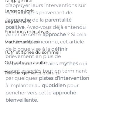
Langage oral
d’appuyer leurs interventions sur 
Langage écrit
des principes provenant de 
l’
approche
 de la 
parentalité 
Bégaiement
positive
. Avez-vous déjà entendu 
Fonctions exécutives
parler de cette 
approche
 ? Si cela 
vous semble inconnu, cet article 
Mathématiques
de blogue vise à la 
définir 
TOM et apnée du sommeil
brièvement en plus de 
Orthophonie adulte
déboulonner certains 
mythes
 qui 
y sont associés tout en terminant 
Téléchargements gratuits
par quelques 
pistes d’intervention
à implanter au 
quotidien
 pour 
pencher vers cette 
approche 
bienveillante
. 