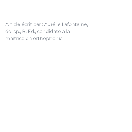
Article écrit par : Aurélie Lafontaine, 
éd. sp., B. Éd., candidate à la 
maîtrise en orthophonie
Sources :
Thireau, C. (s.d.). Trois mythes 