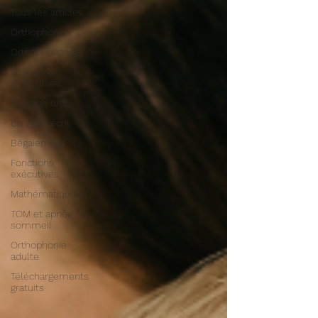
Tous les articles
Orthophonie
Orthopédagogie
Éducation
spécialisée
Langage oral
Langage écrit
Bégaiement
Fonctions
exécutives
Mathématiques
TOM et apnée du
sommeil
Orthophonie
adulte
Téléchargements
gratuits