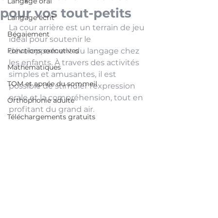
Langage oral
pour vos tout-petits
Langage écrit
La cour arrière est un terrain de jeu 
Bégaiement
idéal pour soutenir le 
Fonctions exécutives
développement du langage chez 
les enfants. À travers des activités 
Mathématiques
simples et amusantes, il est 
TOM et apnée du sommeil
possible de stimuler l'expression 
orale et la compréhension, tout en 
Orthophonie adulte
profitant du grand air.
Téléchargements gratuits