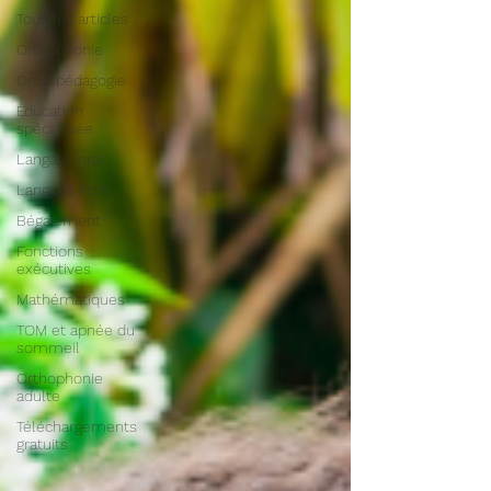
Tous les articles
Orthophonie
Orthopédagogie
Éducation
spécialisée
Langage oral
Langage écrit
Bégaiement
Fonctions
exécutives
Mathématiques
TOM et apnée du
sommeil
Orthophonie
adulte
Téléchargements
gratuits