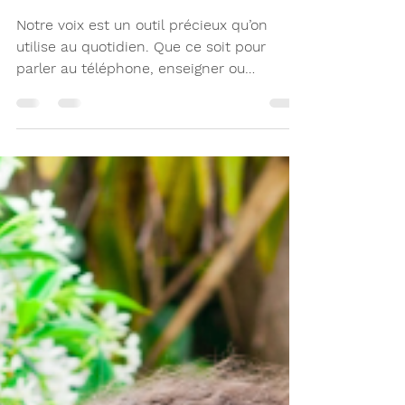
Comportements pour
une bonne santé vocale
Notre voix est un outil précieux qu’on
utilise au quotidien. Que ce soit pour
parler au téléphone, enseigner ou
simplement échanger au quotidien, elle
mérite qu’on en prenne soin. Adopter de
bons comportements vocaux permet non
seulement de prévenir les troubles de la
voix, mais aussi d’améliorer son confort
vocal.