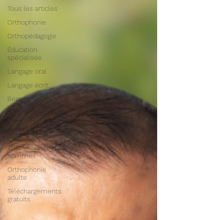
Tous les articles
Orthophonie
Orthopédagogie
Éducation
spécialisée
Langage oral
Langage écrit
Bégaiement
Fonctions
exécutives
Mathématiques
TOM et apnée du
sommeil
Orthophonie
adulte
Téléchargements
gratuits