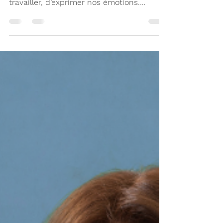
: elle nous permet d’échanger, de
travailler, d’exprimer nos émotions.
Pourtant, elle est bien plus fragile qu’on le
croit ! Au-delà des habitudes vocales et
de la santé physique, l’environnement
dans lequel nous vivons et travaillons
peut grandement influencer la qualité et
la fatigue vocale.