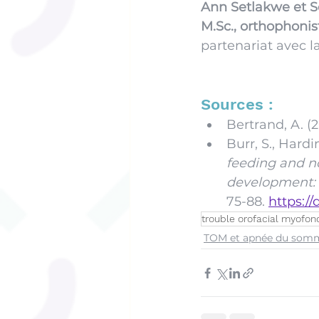
Ann Setlakwe et S
M.Sc
., orthophonis
partenariat avec l
Sources : 
Bertrand, A. (
Burr, S., Hardin
feeding and n
development: 
75-88. 
https:/
trouble orofacial myofon
TOM et apnée du somm