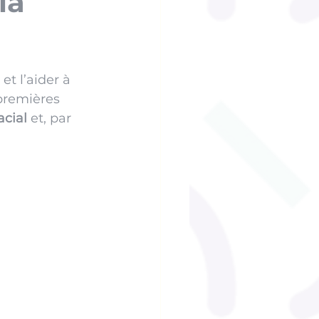
la
et l’aider à 
premières 
cial
 et, par 