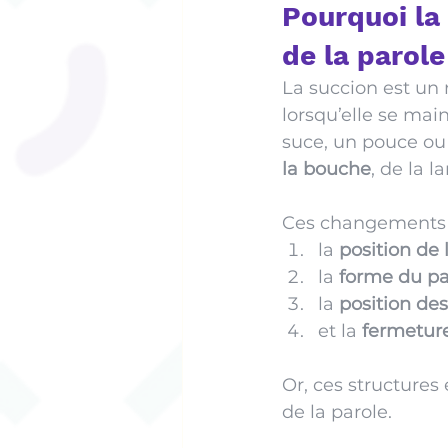
Pourquoi la
de la parole
La succion est un r
lorsqu’elle se mai
suce, un pouce ou u
la bouche
, de la l
Ces changements p
la 
position de 
la 
forme du pa
la 
position de
et la 
fermeture
Or, ces structures 
de la parole.