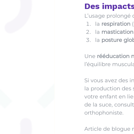
Des impacts
L’usage prolongé d
la 
respiration
 
la 
mastication
la 
posture glo
Une 
rééducation 
l’équilibre muscula
Si vous avez des i
la production des 
votre enfant en lien
de la suce, consul
orthophoniste. 
Article de blogue r