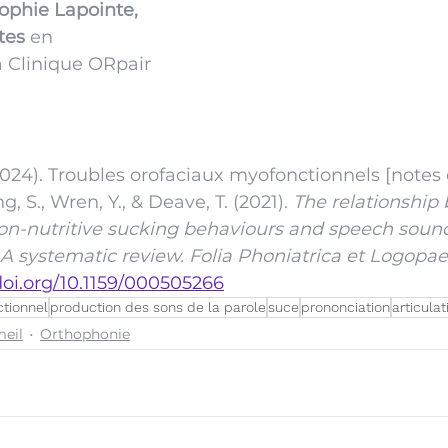
ophie Lapointe, 
tes 
en 
a Clinique ORpair
2024). Troubles orofaciaux myofonctionnels [notes 
g, S., Wren, Y., & Deave, T. (2021). 
The relationship
on-nutritive sucking behaviours and speech soun
A systematic review.
Folia Phoniatrica et Logopae
/doi.org/10.1159/000505266
ctionnel
production des sons de la parole
suce
prononciation
articulat
eil
Orthophonie