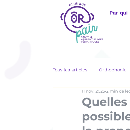
Par qui
Tous les articles
Orthophonie
11 nov. 2025
2 min de le
Langage écrit
Bégaiemen
Quelles
possible
Orthophonie adulte
Télé