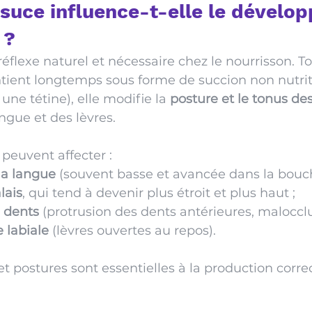
 suce influence-t-elle le dévelo
?
éflexe naturel et nécessaire chez le nourrisson. To
ntient longtemps sous forme de succion non nutrit
ne tétine), elle modifie la 
posture et le tonus de
angue et des lèvres.  
euvent affecter :
la langue
 (souvent basse et avancée dans la bouch
lais
, qui tend à devenir plus étroit et plus haut ;
s dents
 (protrusion des dents antérieures, malocclu
 labiale
 (lèvres ouvertes au repos).
et postures sont essentielles à la production corre