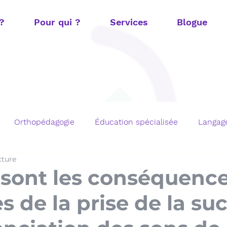
 ?
Pour qui ?
Services
Blogue
Orthopédagogie
Éducation spécialisée
Langage
cture
t
Fonctions exécutives
Mathématiques
TOM e
 sont les conséquenc
s de la prise de la su
chargements gratuits