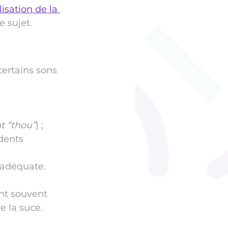
lisation de la 
e sujet.
certains sons 
t “thou”
) ;
dents 
nadéquate.
ent souvent 
e la suce.