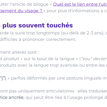
ter l'article de blogu
e « 
Quel est le lien entre l'uti
ppement du visage ? 
» pour plus d'informations à c
s plus souvent touchés
arde la suce trop longtemps (au-delà de 2-3 ans), 
difficiles à prononcer correctement.
ent altérés sont :
t produit « sur le bout de la langue » (
“sou” devien
produits avec la langue trop avancée ou entre les 
;
“j”)
 → parfois déformés par une posture linguale i
 sont pas uniquement articulatoires : elles traduis
rice ancrée
, qui peut être liée à l’usage prolongé d