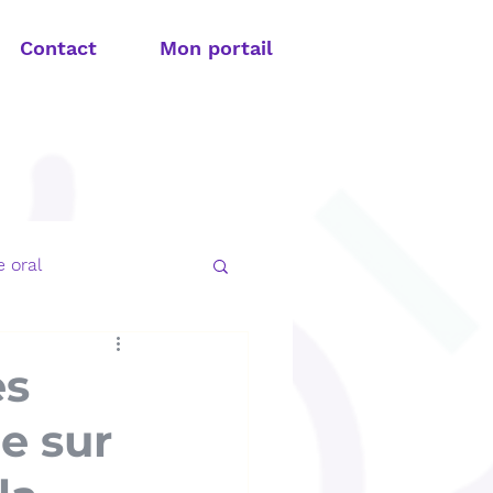
Contact
Mon portail
 oral
t apnée du sommeil
es
ce sur