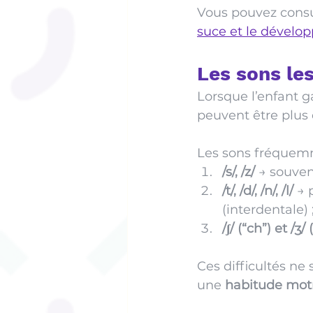
Vous pouvez consul
suce et le dévelo
Les sons le
Lorsque l’enfant g
peuvent être plus 
Les sons fréquemm
/s/, /z/
 → souven
/t/, /d/, /n/, /l/
 → 
(interdentale) 
/ʃ/ (“ch”) et /ʒ/ (
Ces difficultés ne
une 
habitude mot