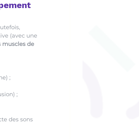
ppement 
utefois, 
ive (avec une 
s muscles de 
e) ;
sion) ;
cte des sons 