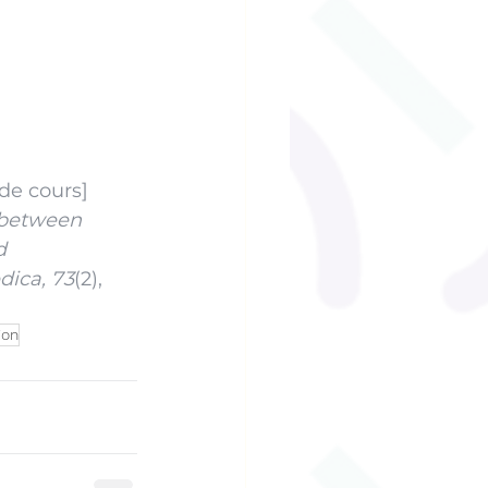
de cours]
 between 
d 
dica, 73
(2), 
ion