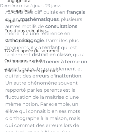
Langage oral
Dernière mise à jour :
23 janv.
Langage écrit
Au-delà des difficultés en 
français
ou en 
mathématiques
, plusieurs 
Bégaiement
autres motifs de 
consultations
Fonctions exécutives
mènent à une référence en 
orthopédagogie
. Parmi les plus 
Mathématiques
fréquents, il y a l'
enfant
 qui est 
TOM et apnée du sommeil
facilement 
distrait en classe
, qui a 
Orthophonie adulte
de la difficulté à 
mener à terme un 
projet
, qui va trop rapidement et 
Téléchargements gratuits
qui fait des 
erreurs d'inattention
. 
Un autre phénomène souvent 
rapporté par les parents est la 
fluctuation de la maitrise d'une 
même notion. Par exemple, un 
élève qui connait bien ses mots 
d'orthographe à la maison, mais 
qui commet des erreurs lors de 