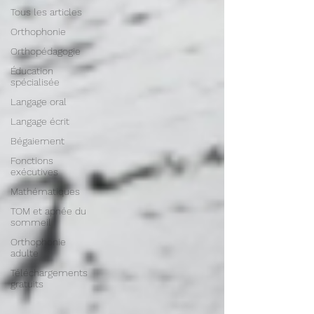
Tous les articles
Orthophonie
Orthopédagogie
Éducation
spécialisée
Langage oral
Langage écrit
Bégaiement
Fonctions
exécutives
Mathématiques
TOM et apnée du
sommeil
Orthophonie
adulte
Téléchargements
gratuits