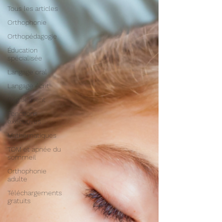
Tous les articles
Orthophonie
Orthopédagogie
Éducation
spécialisée
Langage oral
Langage écrit
Bégaiement
Fonctions
exécutives
Mathématiques
TOM et apnée du
sommeil
Orthophonie
adulte
Téléchargements
gratuits