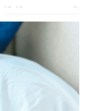
quand le pipi au lit de leur enfant persiste
dans le temps, et ce, même après l'essaie
de plusieurs stratégies : routine du
coucher, réveils programmés, limitation
des liquides… Malgré tous les efforts, rien
ne change. Et si la cause venait d’ailleurs
? Plusieurs recherches montrent qu’un
trouble respiratoire du sommeil, comme
l’apnée obstructive du sommeil (AOS),
peut être associé à l’énurésie nocturne.