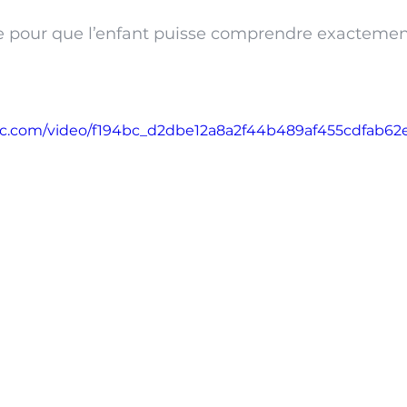
pour que l’enfant puisse comprendre exactement 
atic.com/video/f194bc_d2dbe12a8a2f44b489af455cdfab62