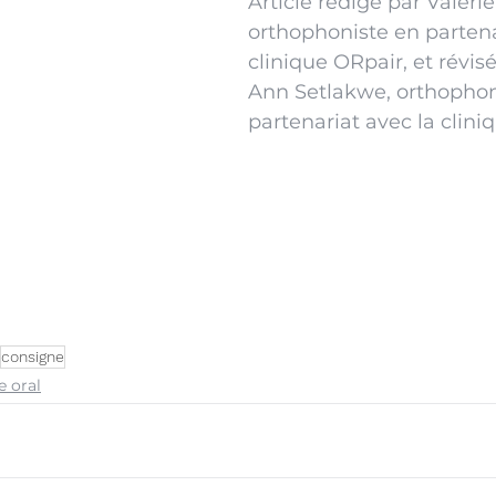
Article rédigé par Valérie
orthophoniste en partena
clinique ORpair, et révisé
Ann Setlakwe, orthophon
partenariat avec la clin
consigne
 oral