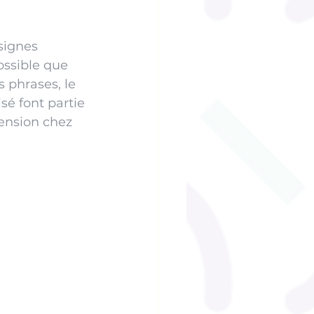
signes 
ossible que 
 phrases, le 
é font partie 
ension chez 