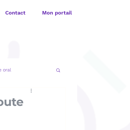
Contact
Mon portail
 oral
t apnée du sommeil
oute