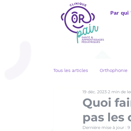
Par qui
Tous les articles
Orthophonie
19 déc. 2023
2 min de le
Langage écrit
Bégaiemen
Quoi fa
pas les
Orthophonie adulte
Télé
Dernière mise à jour :
9