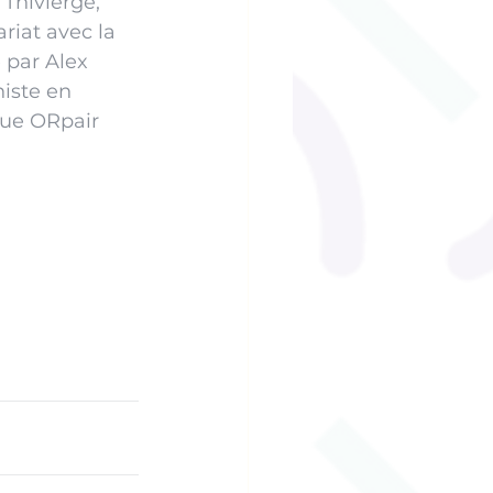
 Thivierge, 
riat avec la 
 par Alex 
iste en 
ique ORpair