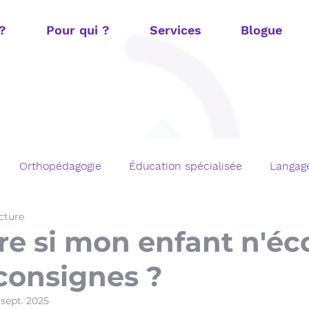
 ?
Pour qui ?
Services
Blogue
Orthopédagogie
Éducation spécialisée
Langage
cture
t
Fonctions exécutives
Mathématiques
TOM e
ire si mon enfant n'éc
 consignes ?
chargements gratuits
 sept. 2025