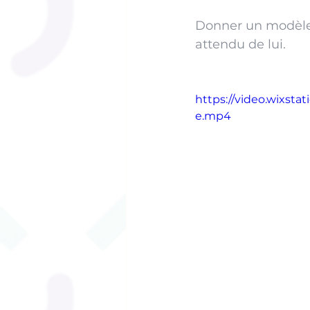
Donner un modèle 
attendu de lui. 
https://video.wixst
e.mp4