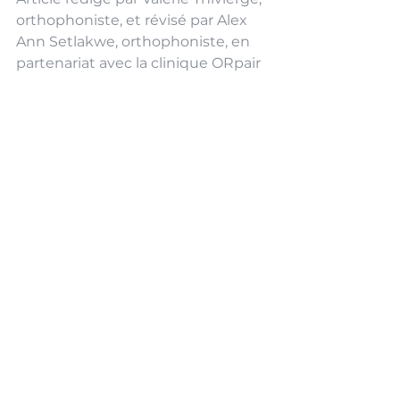
orthophoniste, et révisé par Alex 
Ann Setlakwe, orthophoniste, en 
partenariat avec la clinique ORpair
vocabulaire
lecture
compréhension
écriture
expression orale
scolaire
langage écrit
habiletés de langage écrit
Orthophonie
Langage écrit
Langage oral
Voir tout
Posts récents