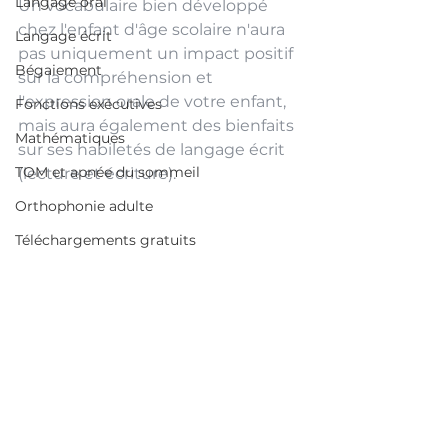
Langage oral
Un vocabulaire bien développé 
chez l'enfant d'âge scolaire n'aura 
Langage écrit
pas uniquement un impact positif 
Bégaiement
sur la compréhension et 
l'expression orale de votre enfant, 
Fonctions exécutives
mais aura également des bienfaits 
Mathématiques
sur ses habiletés de langage écrit 
TOM et apnée du sommeil
(lecture et écriture). 
Orthophonie adulte
Téléchargements gratuits