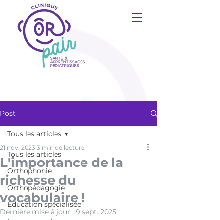
Post
Tous les articles
21 nov. 2023
3 min de lecture
Tous les articles
L'importance de la
Orthophonie
richesse du
Orthopédagogie
vocabulaire !
Éducation spécialisée
Dernière mise à jour :
9 sept. 2025