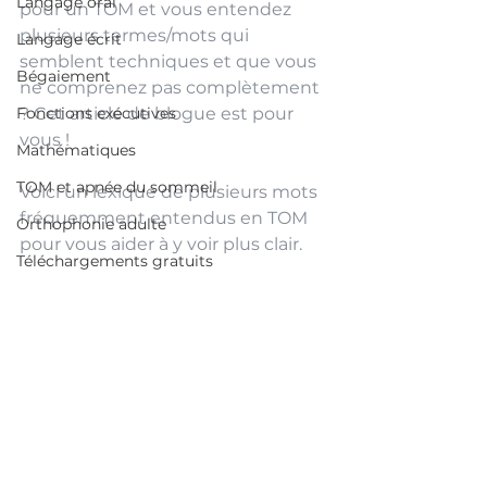
Langage oral
pour un TOM et vous entendez 
plusieurs termes/mots qui 
Langage écrit
semblent techniques et que vous 
Bégaiement
ne comprenez pas complètement 
Fonctions exécutives
? Cet article de blogue est pour 
vous ! 
Mathématiques
TOM et apnée du sommeil
Voici un lexique de plusieurs mots 
fréquemment entendus en TOM 
Orthophonie adulte
pour vous aider à y voir plus clair. 
Téléchargements gratuits