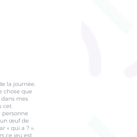
e la journée. 
e chose que 
e dans mes 
 cet 
a personne 
 un œuf de 
« qui a ? ». 
s ce jeu est 