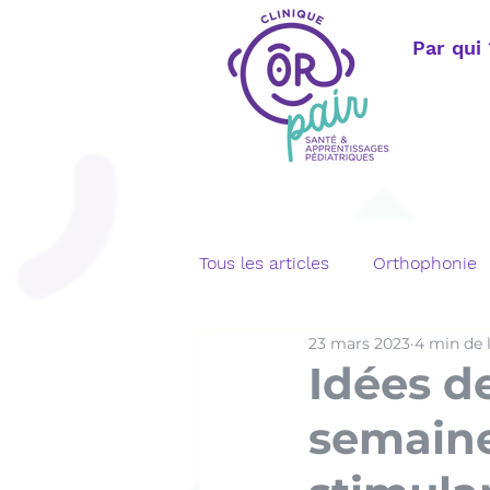
Par qui
Tous les articles
Orthophonie
23 mars 2023
4 min de 
Langage écrit
Bégaiemen
Idées de
semaine
Orthophonie adulte
Télé