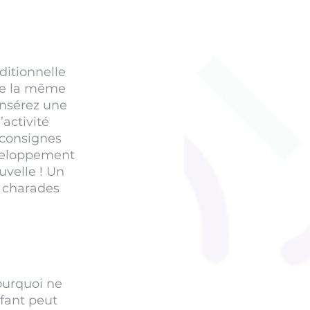
ditionnelle 
de la même 
insérez une 
activité 
 consignes 
veloppement 
velle ! Un 
 charades 
ourquoi ne 
nfant peut 