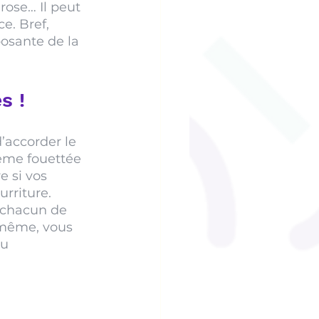
rose… Il peut 
e. Bref, 
posante de la 
s !
’accorder le 
rème fouettée 
 si vos 
rriture. 
à chacun de 
t même, vous 
u 