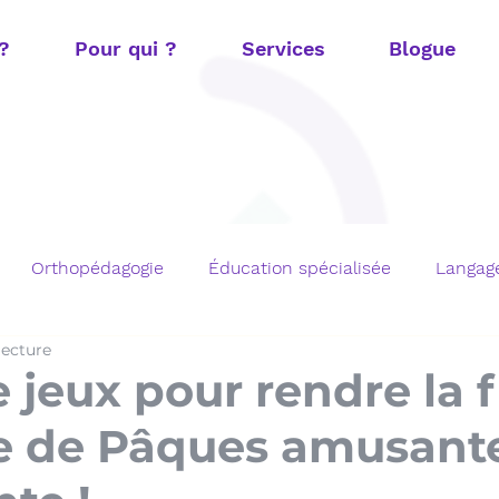
 ?
Pour qui ?
Services
Blogue
Orthopédagogie
Éducation spécialisée
Langage
lecture
t
Fonctions exécutives
Mathématiques
TOM e
 jeux pour rendre la 
 de Pâques amusante
chargements gratuits