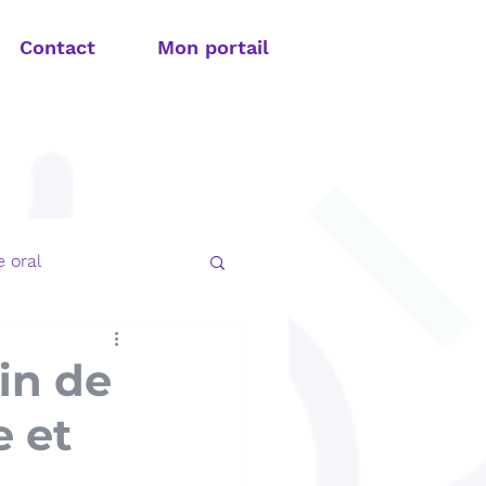
Contact
Mon portail
 oral
t apnée du sommeil
fin de
 et