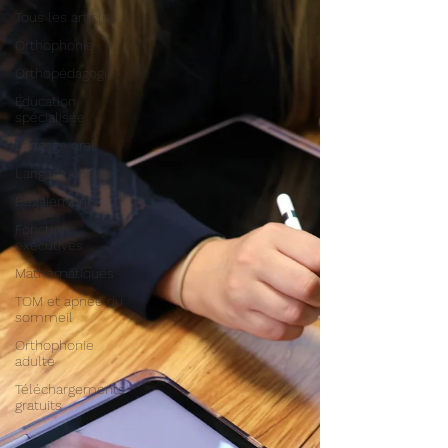
Tous les articles
Orthophonie
Orthopédagogie
Éducation
spécialisée
Langage oral
Langage écrit
Bégaiement
Fonctions
exécutives
Mathématiques
TOM et apnée du
sommeil
Orthophonie
adulte
Téléchargements
gratuits