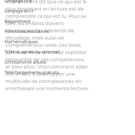
Langage oral
Il est souvent dit que ce qui est le 
plus important en lecture est de 
Langage écrit
comprendre ce qui est lu. Pour se 
Bégaiement
faire, les enfants doivent 
développer des habiletés de 
Fonctions exécutives
décodage, mais aussi de 
Mathématiques
compréhension orale. Les livres 
TOM et apnée du sommeil
sont une mine d'or pour exploiter 
l'ensemble de ces compétences, 
Orthophonie adulte
et bien plus ! Voici comment aider 
Téléchargements gratuits
son enfant à 
développer une 
multitude de connaissances en 
enrichissant vos moments lecture.