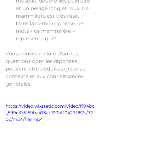
museau, des oreilles pointues 
et un pelage long et roux. Ce 
mammifère est très rusé. - 
Dans la dernière phrase, les 
mots « ce mammifère » 
représente qui? 
Vous pouvez inclure d'autres 
questions dont les réponses 
peuvent être déduites grâce au 
contexte et aux connaissances 
générales.
https://video.wixstatic.com/video/f194bc
_599c335159ba473ab120bf10429f157c/72
0p/mp4/file.mp4