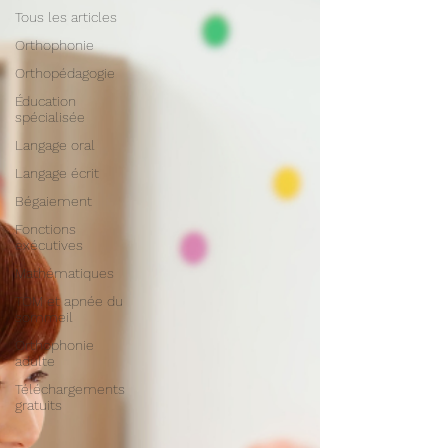
Tous les articles
Orthophonie
Orthopédagogie
Éducation
spécialisée
Langage oral
Langage écrit
Bégaiement
Fonctions
exécutives
Mathématiques
TOM et apnée du
sommeil
Orthophonie
adulte
Téléchargements
gratuits