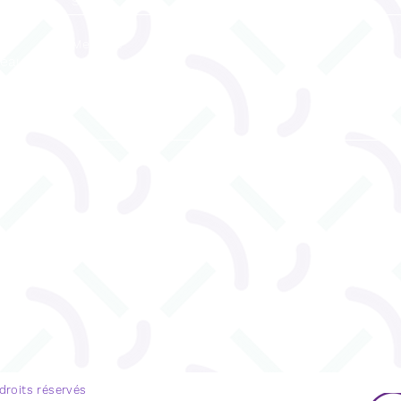
reau
ENVOYEZ
u 530
 droits réservés