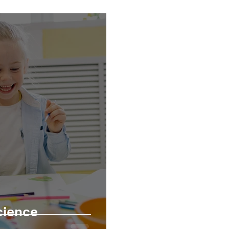
écutives
Mathématiques
TOM et apnée du sommei
cience