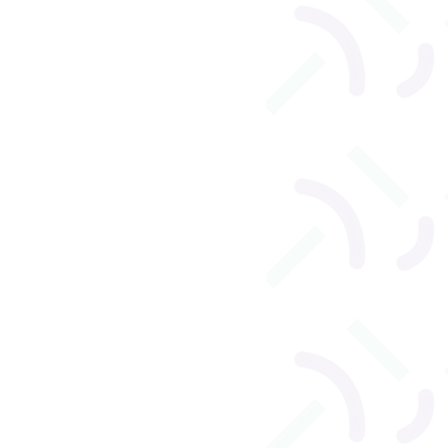
l
Orthophonie adulte