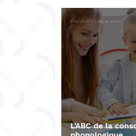
Bégaiement
Fonctions ex
3 oct. 2023
3 min de lecture
Téléchargements gratuits
L’ABC de la cons
phonologique