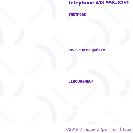
téléphone 418 998-6251
THETFORD
922, boul. Frontenac Est, Bu
201,
Thetford Mines, QC
G6G 6H1
RIVE-SUD DE QUÉBEC
8165, rue Mistral, Bureau 001,
Charny, QC
G6X 3R8
LEBOURGNEUF
1280, Bd Lebourgneuf, Burea
Québec, QC
G2K 0H1
COURRIEL
info@cliniqueorpair.com
©2019 Clinique
ORpair inc. | Tous