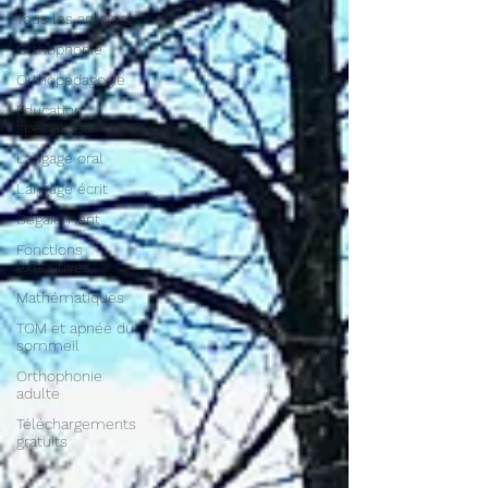
Tous les articles
Orthophonie
Orthopédagogie
Éducation
spécialisée
Langage oral
Langage écrit
Bégaiement
Fonctions
exécutives
Mathématiques
TOM et apnée du
sommeil
Orthophonie
adulte
Téléchargements
gratuits