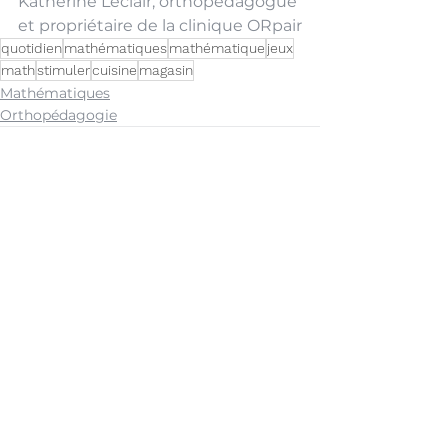
Katherine Leclair, orthopédagogue 
et propriétaire de la clinique ORpair
quotidien
mathématiques
mathématique
jeux
math
stimuler
cuisine
magasin
Mathématiques
Orthopédagogie
Voir tout
Posts récents