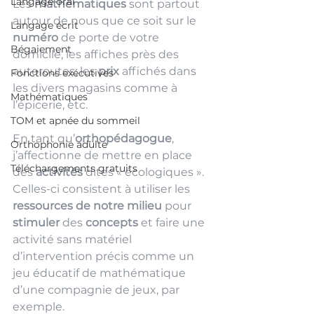
Langage oral
Les 
mathématiques
 sont partout 
autour de nous que ce soit sur le 
Langage écrit
numéro
 de porte de votre 
Bégaiement
domicile, les affiches près des 
autoroutes, les 
prix
 affichés dans 
Fonctions exécutives
les divers magasins comme à 
Mathématiques
l’épicerie, etc.
TOM et apnée du sommeil
En tant qu’
orthopédagogue
, 
Orthophonie adulte
j’affectionne de mettre en place 
Téléchargements gratuits
des 
activités 
dites « écologiques ». 
Celles-ci consistent à utiliser les 
ressources de notre milieu
 pour 
stimuler 
des 
concepts
 et faire une 
activité sans matériel 
d’intervention précis comme un 
jeu éducatif de mathématique 
d’une compagnie de jeux, par 
exemple.