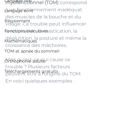
Langage oral
myofonctionnel (TOM)
 correspond 
à un fonctionnement inadéquat 
Langage écrit
des muscles de la bouche et du 
Bégaiement
visage. Ce trouble peut influencer 
Fonctions exécutives
la respiration, la mastication, la 
déglutition, la posture et même la 
Mathématiques
croissance des mâchoires.
TOM et apnée du sommeil
Mais qu'est-ce qui cause ce 
Orthophonie adulte
trouble ? Plusieurs facteurs 
Téléchargements gratuits
peuvent être à l'origine du TOM. 
En voici quelques exemples : 