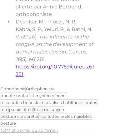
offerte par Annie Bertrand, 
orthophoniste
Deshkar, M., Thosar, N. R., 
Kabra, S. P., Yeluri, R., & Rathi, N. 
V. (2024). 
The influence of the 
tongue on the development of 
dental malocclusion
. 
Cureus
, 
16
(5), e61281. 
https://doi.org/10.7759/cureus.61
281
Orthophonie
Orthophoniste
trouble orofacial myofonctionnel
respiration buccale
mauvaises habitudes orales
tom
palais étroit
frein de langue
posture corporelle
habitudes orales nuisibles
posture
TOM et apnée du sommeil