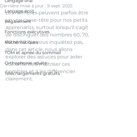
Langage oral
Dernière mise à jour :
9 sept. 2025
Langage écrit
Les nombres peuvent parfois être 
un vrai casse-tête pour nos petits 
Bégaiement
apprenants, surtout lorsqu'il s'agit 
Fonctions exécutives
de distinguer des nombres 60, 70, 
80 et 90. Ne vous inquiétez pas, 
Mathématiques
dans cet article, nous allons 
TOM et apnée du sommeil
explorer des astuces pour aider 
Orthophonie adulte
vos enfants à maîtriser ces 
nombres et à les différencier 
Téléchargements gratuits
clairement.