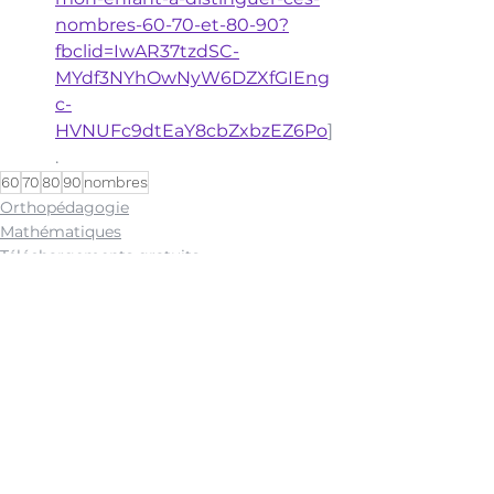
nombres-60-70-et-80-90?
fbclid=IwAR37tzdSC-
MYdf3NYhOwNyW6DZXfGIEng
c-
HVNUFc9dtEaY8cbZxbzEZ6Po
]
. 
60
70
80
90
nombres
Orthopédagogie
Mathématiques
Téléchargements gratuits
Voir tout
Posts récents