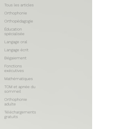
Tous les articles
Orthophonie
Orthopédagogie
Éducation
spécialisée
Langage oral
Langage écrit
Bégaiement
Fonctions
exécutives
Mathématiques
TOM et apnée du
sommeil
Orthophonie
adulte
Téléchargements
gratuits