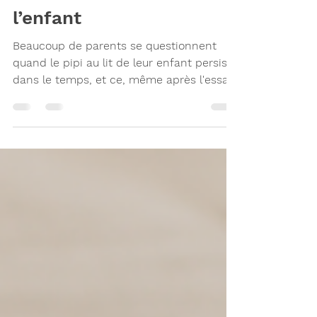
un lien méconnu chez
l’enfant
Beaucoup de parents se questionnent
quand le pipi au lit de leur enfant persiste
dans le temps, et ce, même après l'essaie
de plusieurs stratégies : routine du
coucher, réveils programmés, limitation
des liquides… Malgré tous les efforts, rien
ne change. Et si la cause venait d’ailleurs
? Plusieurs recherches montrent qu’un
trouble respiratoire du sommeil, comme
l’apnée obstructive du sommeil (AOS),
peut être associé à l’énurésie nocturne.