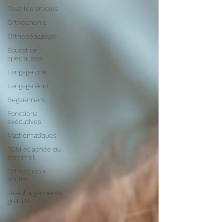
Tous les articles
Orthophonie
Orthopédagogie
Éducation
spécialisée
Langage oral
Langage écrit
Bégaiement
Fonctions
exécutives
Mathématiques
TOM et apnée du
sommeil
Orthophonie
adulte
Téléchargements
gratuits