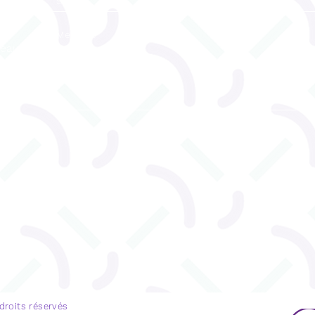
reau
ENVOYEZ
u 530
 droits réservés