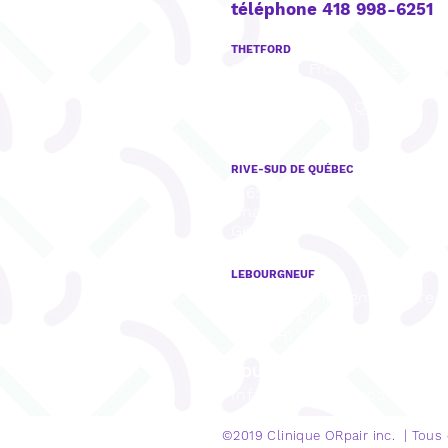
téléphone 418 998-6251
THETFORD
922, boul. Frontenac Est, Bu
201,
Thetford Mines, QC
G6G 6H1
RIVE-SUD DE QUÉBEC
8165, rue Mistral, Bureau 001,
Charny, QC
G6X 3R8
LEBOURGNEUF
1280, Bd Lebourgneuf, Burea
Québec, QC
G2K 0H1
COURRIEL
info@cliniqueorpair.com
©2019 Clinique
ORpair inc. | Tous