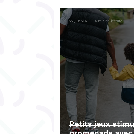
Bégaiement
Fonctions ex
22 juin 2023
4 min de lecture
Téléchargements gratuits
Petits jeux stimu
promenade avec 