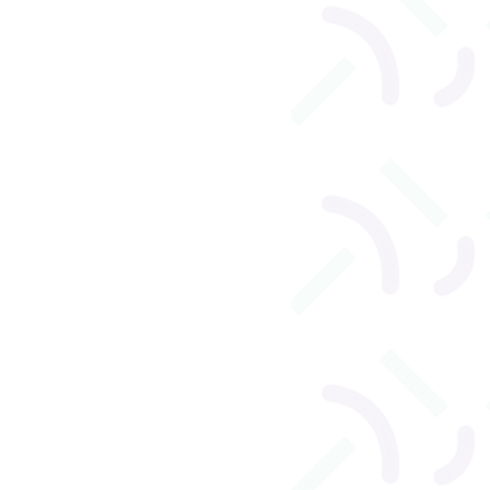
l
Orthophonie adulte