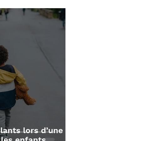
écutives
Mathématiques
TOM et apnée du sommei
lants lors d’une
les enfants