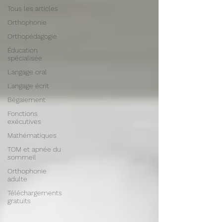
Tous les articles
Orthophonie
Orthopédagogie
Éducation
spécialisée
Langage oral
Langage écrit
Bégaiement
Fonctions
exécutives
Mathématiques
TOM et apnée du
sommeil
Orthophonie
adulte
Téléchargements
gratuits