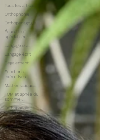
Tous les articles
Orthophonie
Orthopédagogie
Éducation
spécialisée
Langage oral
Langage écrit
Bégaiement
Fonctions
exécutives
Mathématiques
TOM et apnée du
sommeil
Orthophonie
adulte
Téléchargements
gratuits