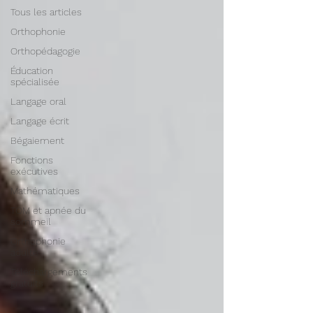
Tous les articles
Orthophonie
Orthopédagogie
Éducation
spécialisée
Langage oral
Langage écrit
Bégaiement
Fonctions
exécutives
Mathématiques
TOM et apnée du
sommeil
Orthophonie
adulte
Téléchargements
gratuits