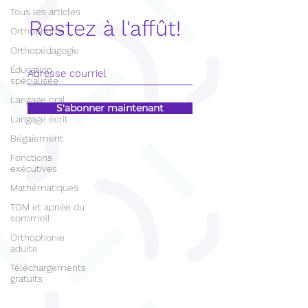
Tous les articles
Restez à l'affût!
Orthophonie
Orthopédagogie
Éducation
spécialisée
Langage oral
S'abonner maintenant
Langage écrit
Bégaiement
Fonctions
exécutives
Mathématiques
TOM et apnée du
sommeil
Orthophonie
adulte
Téléchargements
gratuits