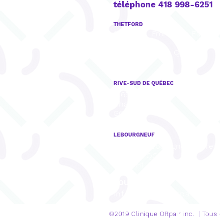
téléphone 418 998-6251
THETFORD
922, boul. Frontenac Est, Bu
201,
Thetford Mines, QC
G6G 6H1
RIVE-SUD DE QUÉBEC
8165, rue Mistral, Bureau 001,
Charny, QC
G6X 3R8
LEBOURGNEUF
1280, Bd Lebourgneuf, Burea
Québec, QC
G2K 0H1
COURRIEL
info@cliniqueorpair.com
©2019 Clinique
ORpair inc. | Tous