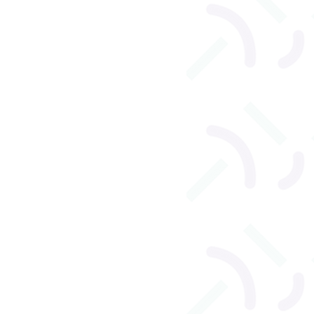
l
Orthophonie adulte