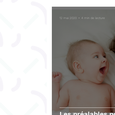
Bégaiement
Fonctions ex
12 mai 2020
4 min de lecture
Téléchargements gratuits
Les préalables 