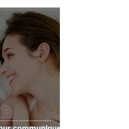
écutives
Mathématiques
TOM et apnée du sommei
pour communiquer