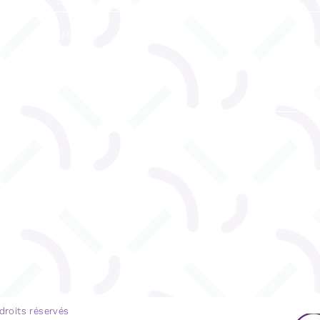
reau
ENVOYEZ
u 530
 droits réservés