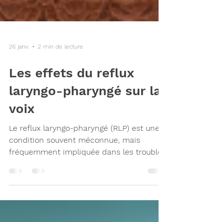
26 janv.
2 min de lecture
Les effets du reflux
laryngo-pharyngé sur la
voix
Le reflux laryngo-pharyngé (RLP) est une
condition souvent méconnue, mais
fréquemment impliquée dans les troubles
de la voix. Contrairement au reflux gastro-
œsophagien (RGO) classique, il ne
provoque pas toujours de brûlures
d’estomac. Les symptômes peuvent être