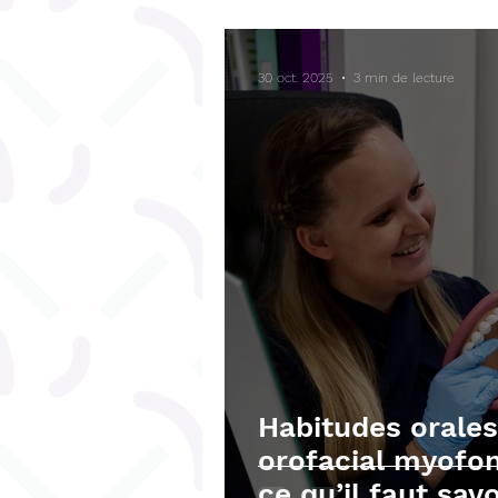
Bégaiement
Fonctions ex
30 oct. 2025
3 min de lecture
Téléchargements gratuits
Habitudes orales
orofacial myofon
ce qu’il faut savo