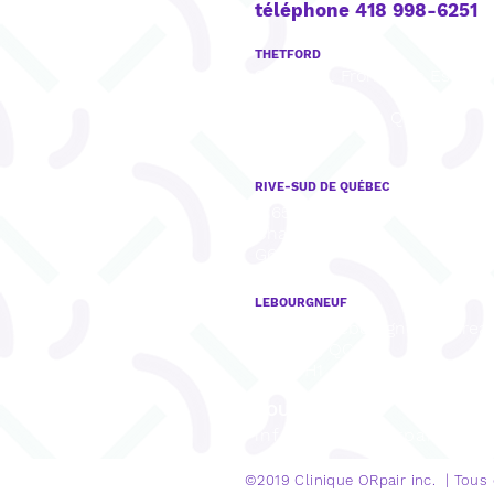
téléphone 418 998-6251
THETFORD
922, boul. Frontenac Est, Bu
201,
Thetford Mines, QC
G6G 6H1
RIVE-SUD DE QUÉBEC
8165, rue Mistral, Bureau 001,
Charny, QC
G6X 3R8
LEBOURGNEUF
1280, Bd Lebourgneuf, Burea
Québec, QC
G2K 0H1
COURRIEL
info@cliniqueorpair.com
©2019 Clinique
ORpair inc. | Tous