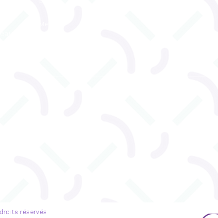
reau
ENVOYEZ
u 530
 droits réservés