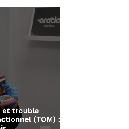
écutives
Mathématiques
TOM et apnée du sommei
 et trouble
ctionnel (TOM) :
ir