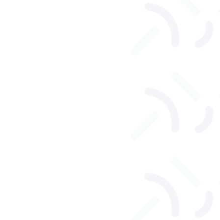
l
Orthophonie adulte