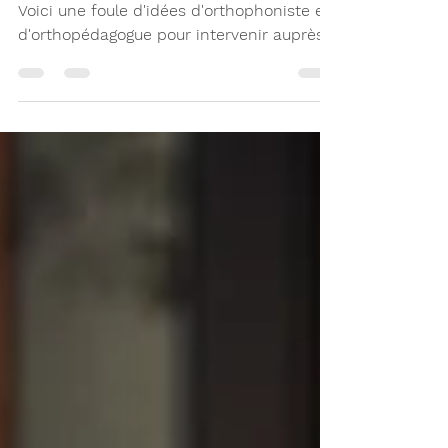
les apprentissages
Vos élèves sont des adeptes de sports ?
Voici une foule d'idées d'orthophoniste et
d'orthopédagogue pour intervenir auprès
d'eux.