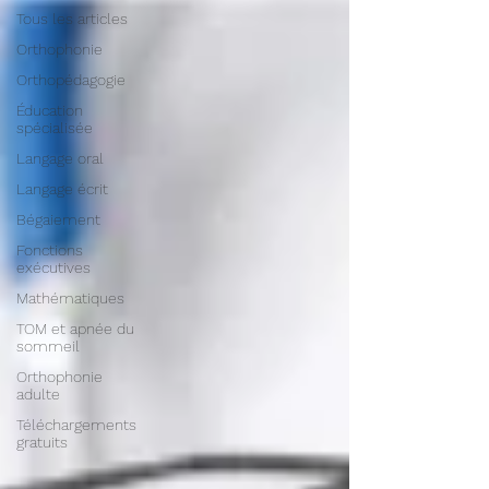
Tous les articles
Orthophonie
Orthopédagogie
Éducation
spécialisée
Langage oral
Langage écrit
Bégaiement
Fonctions
exécutives
Mathématiques
TOM et apnée du
sommeil
Orthophonie
adulte
Téléchargements
gratuits