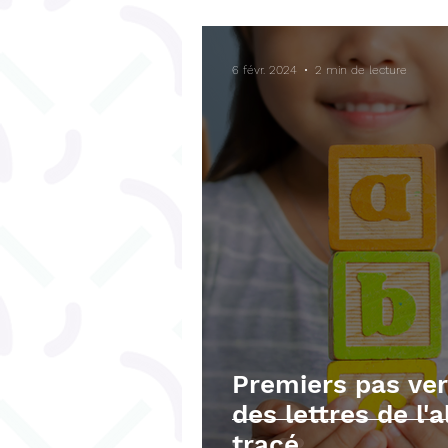
Bégaiement
Fonctions ex
6 févr. 2024
2 min de lecture
Téléchargements gratuits
Premiers pas ver
des lettres de l'
tracé