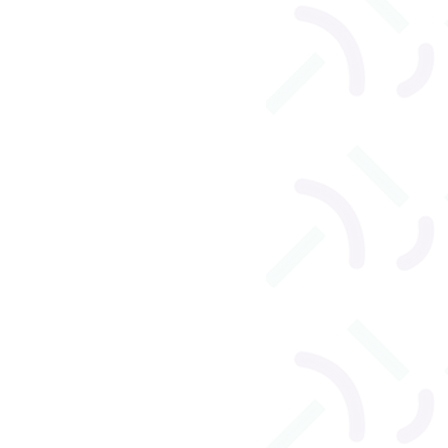
l
Orthophonie adulte