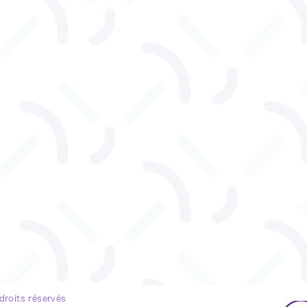
reau
ENVOYEZ
u 530
 droits réservés