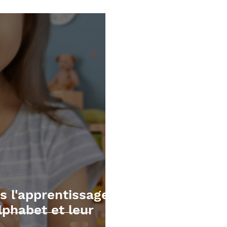
écutives
Mathématiques
TOM et apnée du sommei
s l'apprentissage
alphabet et leur