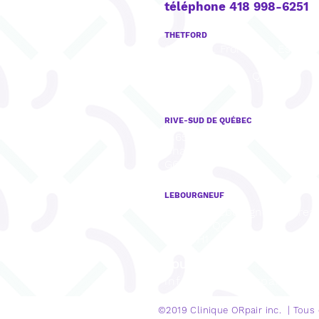
téléphone 418 998-6251
THETFORD
922, boul. Frontenac Est, Bu
201,
Thetford Mines, QC
G6G 6H1
RIVE-SUD DE QUÉBEC
8165, rue Mistral, Bureau 001,
Charny, QC
G6X 3R8
LEBOURGNEUF
1280, Bd Lebourgneuf, Burea
Québec, QC
G2K 0H1
COURRIEL
info@cliniqueorpair.com
©2019 Clinique
ORpair inc. | Tous