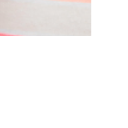
27 oct. 2025
2 min de lecture
Développer les
premières fonctions
langagières : donne,
aide, fini, encore
Avant même de dire des mots, un enfant
communique. Il le fait avec son regard,