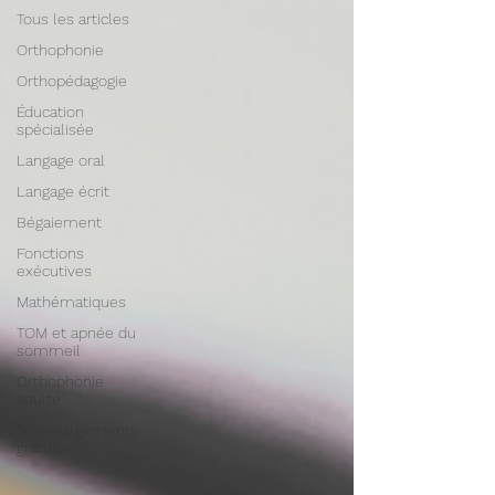
Tous les articles
Orthophonie
Orthopédagogie
Éducation
spécialisée
Langage oral
Langage écrit
Bégaiement
Fonctions
exécutives
Mathématiques
TOM et apnée du
sommeil
Orthophonie
adulte
Téléchargements
gratuits