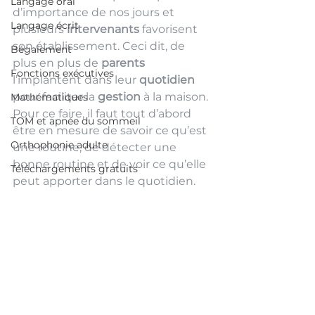
Langage oral
d’importance de nos jours et 
Langage écrit
plusieurs 
intervenants
 favorisent 
son établissement. Ceci dit, de 
Bégaiement
plus en plus de 
parents 
Fonctions exécutives
l’implantent dans leur 
quotidien
pour faciliter la 
gestion
 à la maison. 
Mathématiques
Pour ce faire, il faut tout d’abord 
TOM et apnée du sommeil
être en mesure de savoir ce qu’est 
Orthophonie adulte
une routine, de détecter une 
bonne routine et de voir ce qu’elle 
Téléchargements gratuits
peut apporter dans le quotidien. 