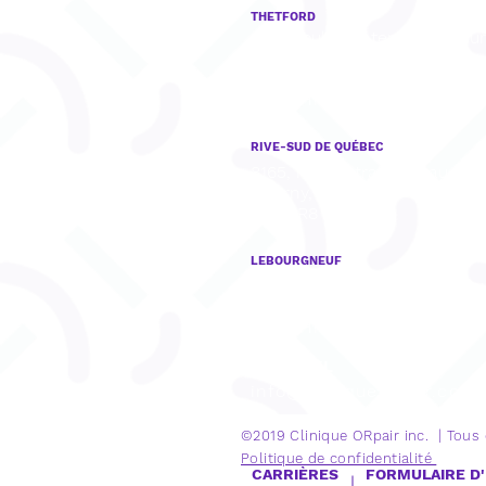
THETFORD
922, boul. Frontenac Est, Bu
201,
Thetford Mines, QC
G6G 6H1
RIVE-SUD DE QUÉBEC
8165, rue Mistral, Bureau 001,
Charny, QC
G6X 3R8
LEBOURGNEUF
1280, Bd Lebourgneuf, Burea
Québec, QC
G2K 0H1
COURRIEL
info@cliniqueorpair.com
©2019 Clinique
ORpair inc. | Tous
Politique de confidentialité
CARRIÈRES
FORMULAIRE D'