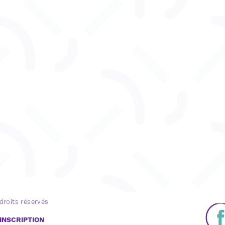
reau
ENVOYEZ
u 530
 droits réservés
INSCRIPTION