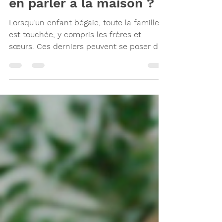
bégaiement : comment
en parler à la maison ?
Lorsqu’un enfant bégaie, toute la famille
est touchée, y compris les frères et
sœurs. Ces derniers peuvent se poser des
questions, ressentir de l’inquiétude ou
encore ne pas savoir comment réagir
lorsqu’ils entendent leur frère ou leur
sœur bégayer. Aborder le sujet
ouvertement à la maison permet de créer
un climat sécurisant pour tout le monde.