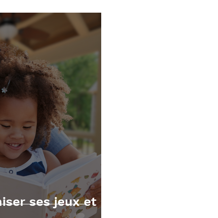
écutives
Mathématiques
TOM et apnée du sommei
er ses jeux et