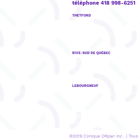
téléphone 418 998-6251
THETFORD
922, boul. Frontenac Est, Bu
201,
Thetford Mines, QC
G6G 6H1
RIVE-SUD DE QUÉBEC
8165, rue Mistral, Bureau 001,
Charny, QC
G6X 3R8
LEBOURGNEUF
1280, Bd Lebourgneuf, Burea
Québec, QC
G2K 0H1
COURRIEL
info@cliniqueorpair.com
©2019 Clinique
ORpair inc. | Tous