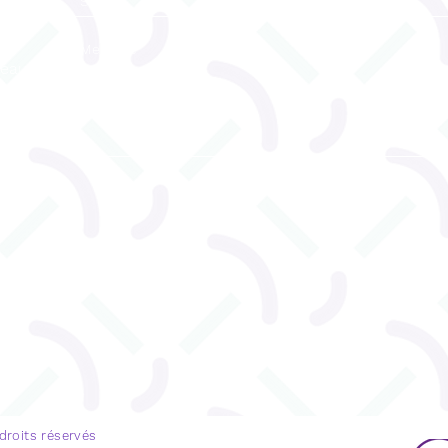
reau
ENVOYEZ
u 530
 droits réservés