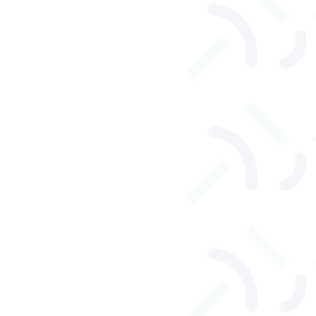
l
Orthophonie adulte