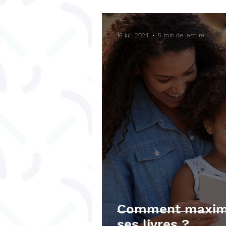
Bégaiement
Fonctions ex
16 juil. 2024
5 min de lecture
Téléchargements gratuits
Comment maximis
ses livres ?