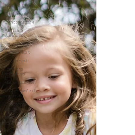
Tous les articles
Orthophonie
Orthopédagogie
Éducation
spécialisée
Langage oral
Langage écrit
Bégaiement
Fonctions
exécutives
Mathématiques
TOM et apnée du
sommeil
Orthophonie
adulte
Téléchargements
gratuits